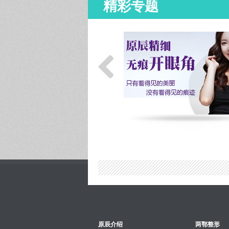
精彩专题
原辰介绍
两鄂整形