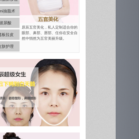
ini抽脂术
玻尿酸
原辰五官美化，私人定制适合你的
眼部、鼻部、唇部、任你在安全自
魔板拉皮
然中悄然为五官美丽升级。
皮肤护理