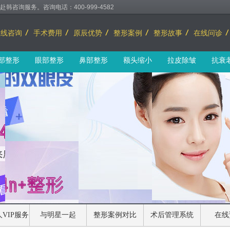
询服务。咨询电话：400-999-4582
在线咨询
手术费用
原辰优势
整形案例
整形故事
在线问诊
部整形
眼部整形
鼻部整形
额头缩小
拉皮除皱
抗衰
VIP服务
与明星一起
整形案例对比
术后管理系统
在线