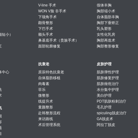
V-line 手术
假体丰胸
WON V脸 非手术
胸部缩小术
下颌角手术
自体脂肪丰胸
颧骨整形
胸部下垂矫正
下巴手术
乳头塑形
颚短小）
额头手术
女性化乳房
鼻基底手术（贵族手术）
胸部再造术
正
面部轮廓修复
胸部整形修复
抗衰老
皮肤护理
鼻中心
原辰特色抗衰老
肌肤弹性护理
自体脂肪移植
肌肤修复护理
肉毒素
肌肤痤疮治疗
法
菲乐
水分集中护理
术
微整形
美白护理
线提升术
PDT肌肤粉刺治疗
童颜整形
毛孔护理
讯
赴韩整形流程
spiculing脱皮治疗
闻
来访路线
GA脱皮术
容
术后管理系统
阿拉丁脱皮
题
目