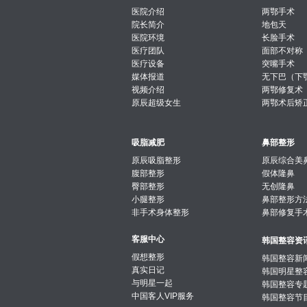
医院介绍
两鄂手术
院长简介
地包天
医院环境
长脸手术
医疗团队
面部不对称
医疗设备
突嘴手术
媒体报道
无下巴（下
视频介绍
两鄂修复术
原辰超级女生
两鄂术后矫
吸脂减肥
鼻部整形
原辰吸脂整形
原辰综合美
腹部整形
假体隆鼻
臀部整形
无创隆鼻
小腿整形
鼻部整形方
非手术身体整形
鼻部修复手
客服中心
韩国整容资
假想整形
韩国整容新
真实日记
韩国明星整
与明星一起
韩国整容专
中国客人VIP服务
韩国整容节