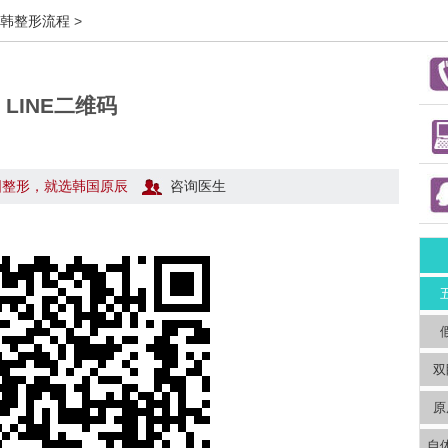
韩整形流程
>
LINE二维码
国整形，就选韩国原辰
咨询医生
双
原
自