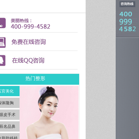
热门整形
五官美化
假体隆胸
眼皮手术
辰名品鼻
体脂肪移植