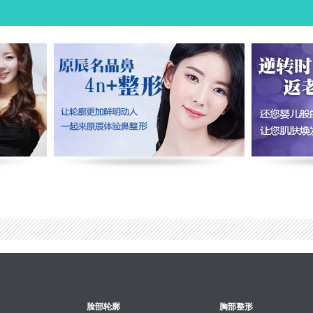
脸部轮廓
胸部整形