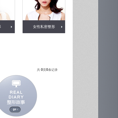
形
女性私密整形
0
0
共
页
条记录