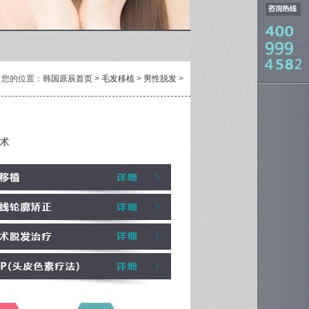
您的位置：
韩国原辰首页
>
毛发移植
>
男性脱发
>