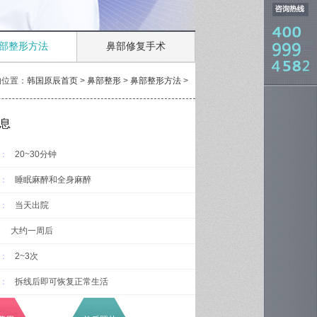
部整形方法
鼻部修复手术
的位置：
韩国原辰首页
>
鼻部整形
>
鼻部整形方法
>
息
：
20~30分钟
：
睡眠麻醉和全身麻醉
：
当天出院
大约一周后
：
2~3次
：
拆线后即可恢复正常生活