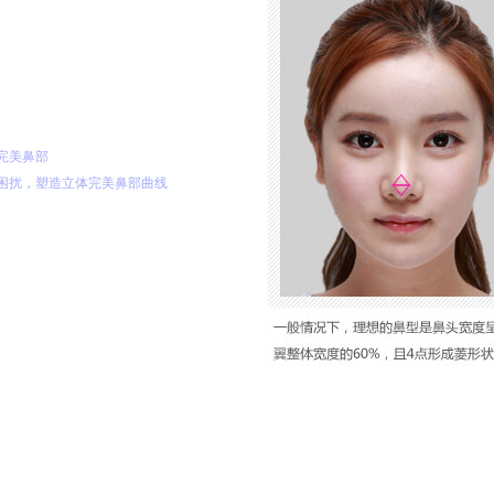
完美鼻部
困扰，塑造立体完美鼻部曲线