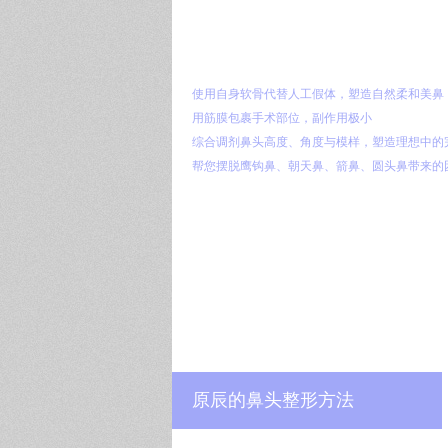
使用自身软骨代替人工假体，塑造自然柔和美鼻
用筋膜包裹手术部位，副作用极小
综合调剂鼻头高度、角度与模样，塑造理想中的
帮您摆脱鹰钩鼻、朝天鼻、箭鼻、圆头鼻带来的
原辰的鼻头整形方法