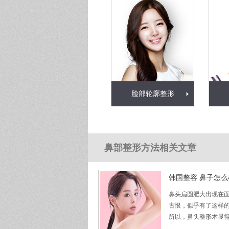
脸部轮廓整形
鼻部整形方法相关文章
韩国整容 鼻子怎
鼻头扁圆肥大出现在
古恨，似乎有了这样
所以，鼻头整形术显得非