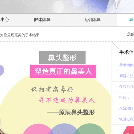
鼻中心
假体隆鼻
无创隆鼻
鼻
您
形为您呈现完美的手术结果
手术信
手术时间
麻醉方法
住院治疗
拆线：
来院治疗
恢复过程