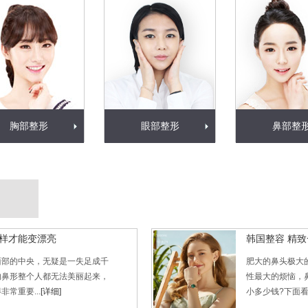
胸部整形
眼部整形
鼻部整
么样才能变漂亮
韩国整容 精
面部的中央，无疑是一失足成千
肥大的鼻头极大
的鼻形整个人都无法美丽起来，
性最大的烦恼，
常重要...
[详细]
小多少钱?下面看