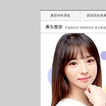
鼻部专科系统
原辰综合美
鼻头整形
开放型切开 闭锁型切开 鼻头整