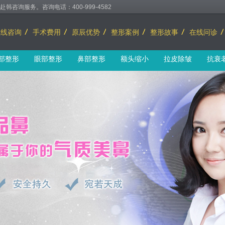
询服务。咨询电话：400-999-4582
在线咨询
手术费用
原辰优势
整形案例
整形故事
在线问诊
部整形
眼部整形
鼻部整形
额头缩小
拉皮除皱
抗衰