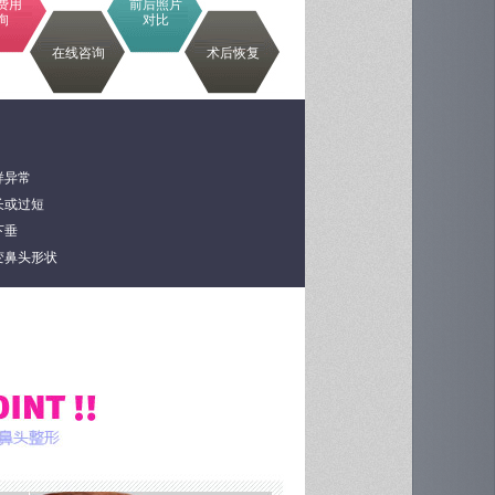
费用
前后照片
询
对比
在线咨询
术后恢复
样异常
长或过短
下垂
变鼻头形状