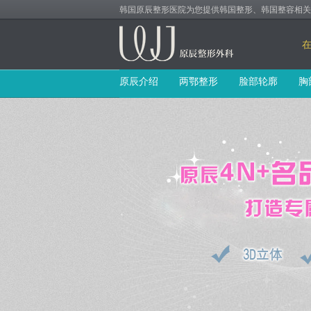
韩国原辰整形医院为您提供韩国整形、韩国整容相关赴韩咨
原辰介绍
两鄂整形
脸部轮廓
胸