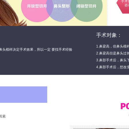
手术
咨
手术对象：
1.鼻梁高，但鼻头模
鼻头模样决定手术效果，所以一定 要找手术经验
2.鼻梁高但是鼻头过
3.鼻部手术后，鼻头
4.鼻部手术后，想改
因素