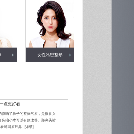
形
女性私密整形
致一点更好看
的影响了鼻子的整体气质，是很多女
鼻头缩小术可以有效改善。那鼻头缩
看韩国原辰鼻...
[详细]