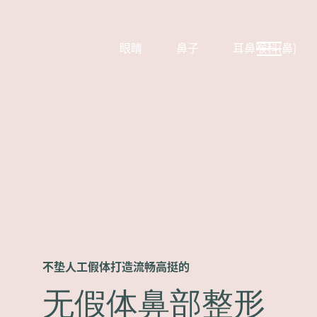
眼睛
鼻子
耳鼻喉科(鼻)
不垫人工假体打造流畅高挺的
无假体鼻部整形