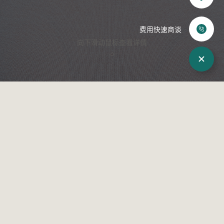
化妆品
赴韩整形
费用快速商谈
向下滑动鼠标查看详情
来院路线
术后照片
WJ原辰介绍
院长介绍
来院路线