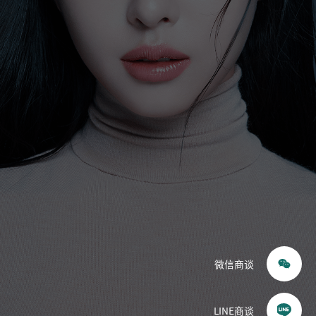
眼睛
鼻子
耳鼻喉科（鼻）
提升
皮肤科
轮廓·双鄂
胸部
体型
重建
微信商谈
毛发移植
干细胞
LINE商谈