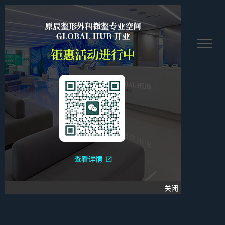
繫멩塘꿋
关闭